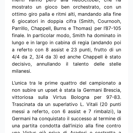
mostrato un gioco ben orchestrato, con un
ottimo giro palla e ritmi alti, mandando alla fine
6 giocatori in doppia cifra (Smith, Cournooh,
Parrillo, Chappell, Burns e Thomas) per l’87-105
finale. In particolar modo, Smith ha dominato in
lungo e in largo in cabina di regia (andando poi
a referto con 8 assist e 23 punti, frutto di un
4/4 da 2, 3/4 da 3) ed anche Chappell è stato
decisivo, annullando il talento delle stelle
milanesi.
L’unica tra le prime quattro del campionato a
non subire un upset è stata la Germani Brescia,
vittoriosa sulla Virtus Bologna per 97-83.
Trascinata da un superlativo L. Vitali (20 punti
messi a referto, con 6 assist e 7 rimbalzi), la
Germani ha conquistato il successo al termine di
una partita condotta dall’inizio alla fine contro
una Virtus già priva di Aradori e costretta a