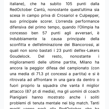
italiane), che ha subito 105 punti dalla
RedOctober Cantù, nonostante quest’ultima sia
scesa in campo priva di Crosariol e Culpepper,
suo principale scorer. L’orrenda performance
difensiva del primo tempo, quando l’Olimpia ha
concesso ben 57 punti agli avversari, è
indubbiamente la causa principale della
sconfitta e dell’eliminazione dei Biancorossi, ai
quali non sono bastati i 23 punti dell’ex-Lakers
Goudelock. Del resto, nonostante i
miglioramenti delle ultime partite, Milano ha
ancora la peggior difesa del campionato (con
una media di 71.3 pt concessi a partita) e si è
ritrovata ad affrontare in una gara da dentro o
fuori proprio la squadra che vanta il miglior
attacco (87 pt di media), ma gli uomini di coach
Pianigiani hanno mostrato anche i soliti
problemi di tenuta mentale nei big match. Tanti
meriti vanno però alla RedOctober, che ha