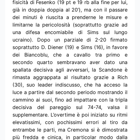
fisicità di Fesenko (19 pt e 19 rb alla fine per lui,
già in doppia doppia al 20’), ma con il passare
dei minuti è riuscita a prenderne le misure e
limitarne la pericolosità (soprattutto grazie ad
una difesa encomiabile di Sims sul lungo
ucraino). Dopo un parziale di 2-20 firmato
soprattutto D. Diener (19) e Sims (16), in favore
dei Biancoblu, che a cavallo tra primo e
secondo quarto sembravano aver dato una
spallata decisiva agli avversari, la Scandone è
rimasta aggrappata al risultato grazie a Rich
(30), suo leader indiscusso, che ha acceso la
luce a partire dal secondo periodo mostrando il
cammino ai suoi, fino ad impattare con la tripla
decisiva del pareggio sul 74-74, valsa il
supplementare. L’overtime è poi iniziato su ritmi
elevatissimi, con pochissimi errori al tiro da
entrambe le parti, ma Cremona si è dimostrata
più fredda e cinica, in particolar modo dalla