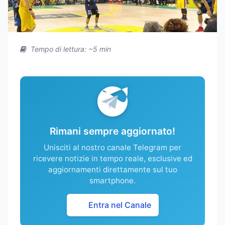
Tempo di lettura: ~5 min
Rimani sempre aggiornato!
Unisciti al nostro canale Telegram per
ricevere notizie in tempo reale, esclusive ed
aggiornamenti direttamente sul tuo
smartphone.
Entra nel Canale