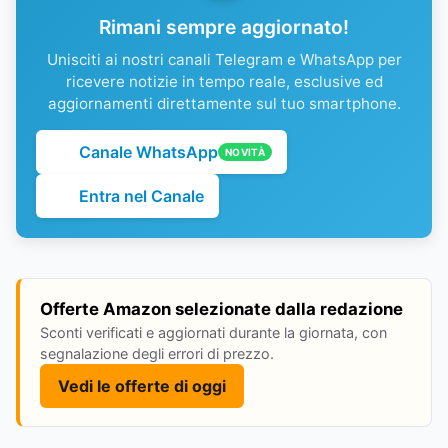
Rimani sempre aggiornato!
Unisciti ai nostri canali Telegram e WhatsApp per
ricevere notizie in tempo reale, esclusive ed
aggiornamenti direttamente sul tuo smartphone.
Canale WhatsApp
NOVITÀ
Entra nel Canale
Offerte Amazon selezionate dalla redazione
Sconti verificati e aggiornati durante la giornata, con
segnalazione degli errori di prezzo.
Vedi le offerte di oggi