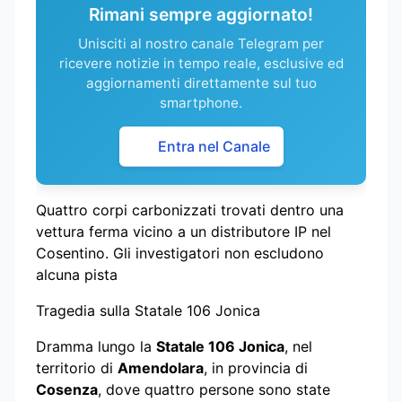
Rimani sempre aggiornato!
Unisciti al nostro canale Telegram per
ricevere notizie in tempo reale, esclusive ed
aggiornamenti direttamente sul tuo
smartphone.
Entra nel Canale
Quattro corpi carbonizzati trovati dentro una
vettura ferma vicino a un distributore IP nel
Cosentino. Gli investigatori non escludono
alcuna pista
Tragedia sulla Statale 106 Jonica
Dramma lungo la
Statale 106 Jonica
, nel
territorio di
Amendolara
, in provincia di
Cosenza
, dove quattro persone sono state