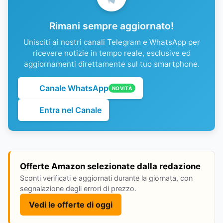
Rimani sempre aggiornato!
Unisciti ai nostri canali Telegram e WhatsApp per
ricevere notizie in tempo reale, esclusive ed
aggiornamenti direttamente sul tuo smartphone.
Canale WhatsApp
NOVITÀ
Entra nel Canale
Offerte Amazon selezionate dalla redazione
Sconti verificati e aggiornati durante la giornata, con
segnalazione degli errori di prezzo.
Vedi le offerte di oggi