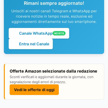
Rimani sempre aggiornato!
Unisciti ai nostri canali Telegram e WhatsApp per
ricevere notizie in tempo reale, esclusive ed
aggiornamenti direttamente sul tuo smartphone.
Canale WhatsApp
NOVITÀ
Entra nel Canale
Offerte Amazon selezionate dalla redazione
Sconti verificati e aggiornati durante la giornata, con
segnalazione degli errori di prezzo.
Vedi le offerte di oggi