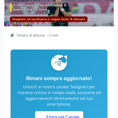
Tempo di lettura: ~3 min
Rimani sempre aggiornato!
Unisciti al nostro canale Telegram per
ricevere notizie in tempo reale, esclusive ed
aggiornamenti direttamente sul tuo
smartphone.
Entra nel Canale