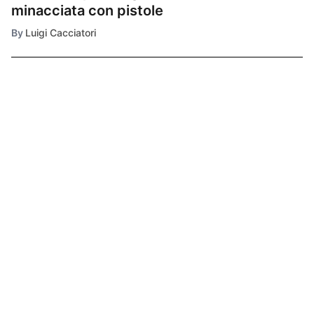
minacciata con pistole
By
Luigi Cacciatori
Ultimissime
1
CRONACA NERA
Bologna, tentata
rapina alla
gioielleria Piretti:
ferito il titolare e
2
aggredita la