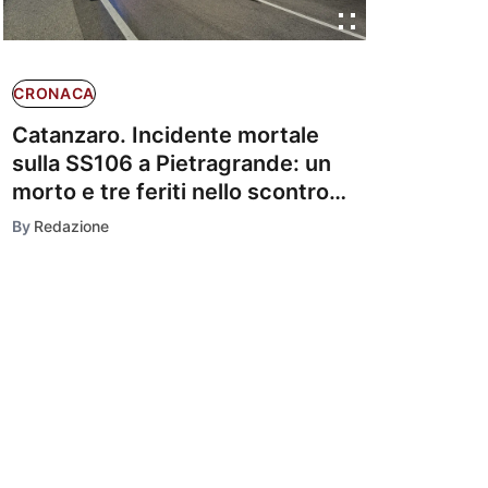
CRONACA
Catanzaro. Incidente mortale
sulla SS106 a Pietragrande: un
morto e tre feriti nello scontro
tra auto e moto
By
Redazione