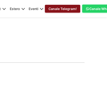
t
Estero
Eventi
Canale Telegram!
Canale Wh