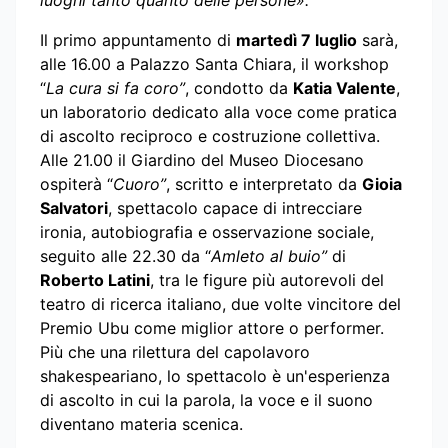
luoghi tanto quanto delle persone».
Il primo appuntamento di
martedì 7 luglio
sarà,
alle 16.00 a Palazzo Santa Chiara, il workshop
“
La cura si fa coro”
, condotto da
Katia Valente
,
un laboratorio dedicato alla voce come pratica
di ascolto reciproco e costruzione collettiva.
Alle 21.00 il Giardino del Museo Diocesano
ospiterà “
Cuoro”
, scritto e interpretato da
Gioia
Salvatori
, spettacolo capace di intrecciare
ironia, autobiografia e osservazione sociale,
seguito alle 22.30 da “
Amleto al buio”
di
Roberto Latini
, tra le figure più autorevoli del
teatro di ricerca italiano, due volte vincitore del
Premio Ubu come miglior attore o performer.
Più che una rilettura del capolavoro
shakespeariano, lo spettacolo è un'esperienza
di ascolto in cui la parola, la voce e il suono
diventano materia scenica.