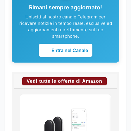
Rimani sempre aggiornato!
Unisciti al nostro canale Telegram per
ricevere notizie in tempo reale, esclusive ed
aggiornamenti direttamente sul tuo
smartphone.
Entra nel Canale