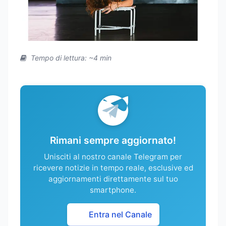
Tempo di lettura: ~4 min
Rimani sempre aggiornato!
Unisciti al nostro canale Telegram per
ricevere notizie in tempo reale, esclusive ed
aggiornamenti direttamente sul tuo
smartphone.
Entra nel Canale