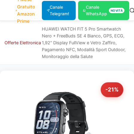
Gratuito
Canale
Canale
NOVITÀ
Amazon
Telegram!
WhatsApp
Prime
HUAWEI WATCH FIT 5 Pro Smartwatch
Nero + FreeBuds SE 4 Bianco, GPS, ECG,
Offerte
Elettronica
1,92'' Display FullView e Vetro Zaffiro,
Pagamento NFC, Modalità Sport Outdoor,
Monitoraggio della Salute
-21%