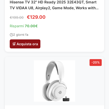
Hisense TV 32" HD Ready 2025 32E43QT, Smart
TV VIDAA U8, Airplay2, Game Mode, Works with
Alexa, Tuner DVB-T2/S2 HEVC 10, lativù, 32'',
€129.00
€199.00
2025 LED
Risparmi
70.00€
2 giorni fa
🛒 Acquista ora
-20%