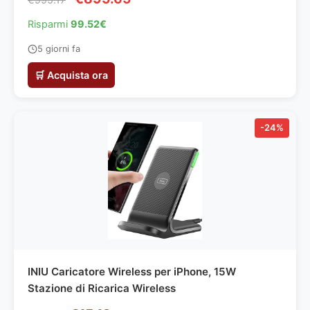
Customization Mode, Dolby Atmos & OTS Lite,
PACCHETTO INTRATTENIMENTO, 2025
Risparmi
99.52€
5 giorni fa
🛒 Acquista ora
-24%
INIU Caricatore Wireless per iPhone, 15W
Stazione di Ricarica Wireless