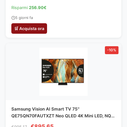
Risparmi
256.90€
5 giorni fa
🛒 Acquista ora
-10%
Samsung Vision AI Smart TV 75''
QE75QN70FAUTXZT Neo QLED 4K Mini LED, NQ4
AI Gen2 Processor, Quantum Matrix Slim, AI
€895.65
€995.17