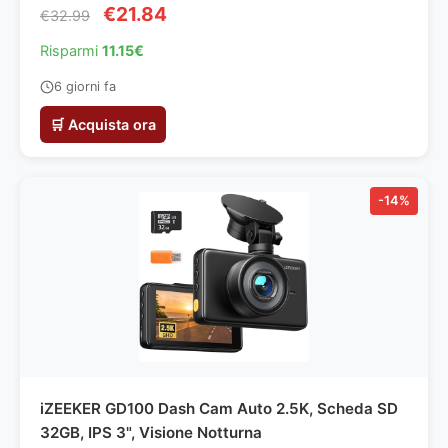
Estendibile, Max VESA 400x400, Supporto Ultra
€21.84
€32.99
Resistente 45 kg - PGMFK6
Risparmi
11.15€
6 giorni fa
🛒 Acquista ora
-14%
iZEEKER GD100 Dash Cam Auto 2.5K, Scheda SD
32GB, IPS 3", Visione Notturna