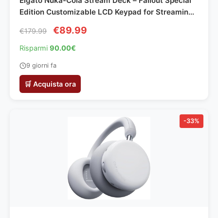
Elgato Nuka-Cola Stream Deck – Fallout Special
Edition Customizable LCD Keypad for Streaming,
Content Creation, and Studio Control
€89.99
€179.99
Risparmi
90.00€
9 giorni fa
🛒 Acquista ora
-33%