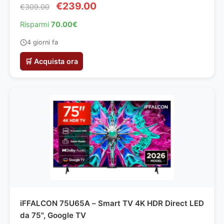
€239.00
€309.00
Risparmi
70.00€
4 giorni fa
🛒 Acquista ora
iFFALCON 75U65A – Smart TV 4K HDR Direct LED
da 75", Google TV