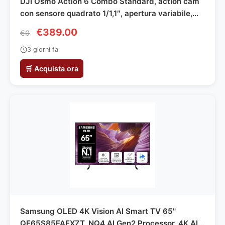
DJI Osmo Action 6 Combo Standard, action cam
con sensore quadrato 1/1,1″, apertura variabile,
resistente al freddo (Pacchetto accessori
€389.00
€0
multipli)
3 giorni fa
🛒 Acquista ora
Samsung OLED 4K Vision AI Smart TV 65''
QE65S85FAEXZT, NQ4 AI Gen2 Processor, 4K AI