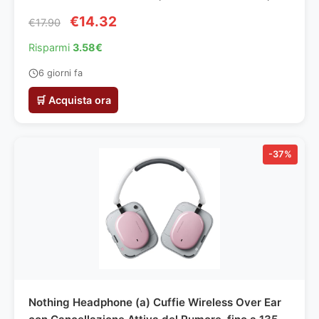
Apertura Automatica, Attacco Magnetico,
€14.32
€17.90
Portatile, per Pocket 4P, Action 6/5 Pro, per
GoPro/ Insta360-6083
Risparmi
3.58€
6 giorni fa
🛒 Acquista ora
-37%
Nothing Headphone (a) Cuffie Wireless Over Ear