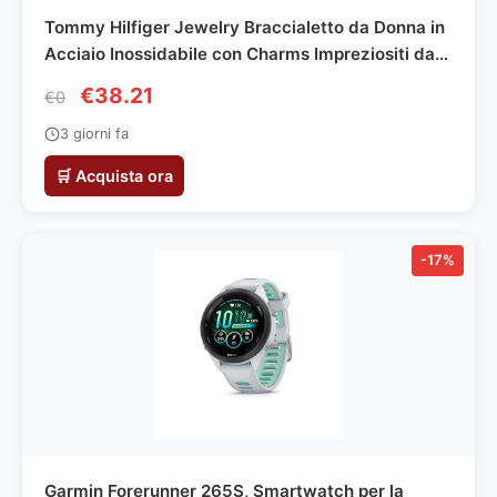
Tommy Hilfiger Jewelry Braccialetto da Donna in
Acciaio Inossidabile con Charms Impreziositi da
Cristalli - Disponibile in versione Oro, Oro Rosa o
€38.21
€0
Argento
3 giorni fa
🛒 Acquista ora
-17%
Garmin Forerunner 265S, Smartwatch per la