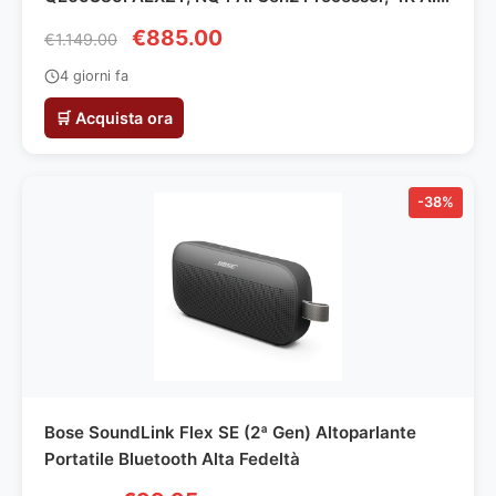
Upscaling, Glare Free, Dolby Atmos & OTS Lite,
€885.00
€1.149.00
Contour Design,PACCHETTO INTRATTENIMENTO,
2025
4 giorni fa
🛒 Acquista ora
-38%
Bose SoundLink Flex SE (2ª Gen) Altoparlante
Portatile Bluetooth Alta Fedeltà