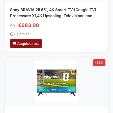
Sony BRAVIA 2Ⅱ 65", 4K Smart TV (Google TV),
Processore X1,4K Upscaling, Televisione con
Dolby Atmos e DTS:X, compatibile con PS5,
€683.00
€0
65S20M2, Modello 2026
2 giorni fa
🛒 Acquista ora
-35%