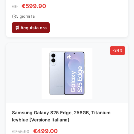
€599.90
€0
5 giorni fa
🛒 Acquista ora
-34%
Samsung Galaxy S25 Edge, 256GB, Titanium
Icyblue [Versione Italiana]
€499.00
€755.90