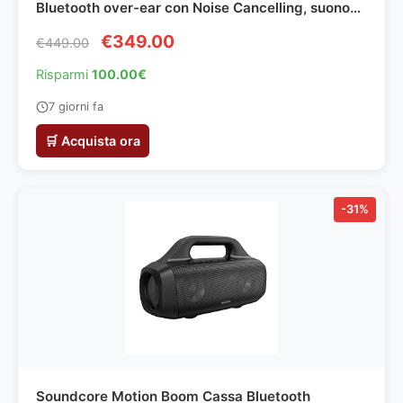
Bluetooth over-ear con Noise Cancelling, suono
Hi-Res, comfort elevato, design pieghevole,
€349.00
€449.00
custodia resistente, 30 ore di autonomia, iOS e
Android, Olive Gray.
Risparmi
100.00€
7 giorni fa
🛒 Acquista ora
-31%
Soundcore Motion Boom Cassa Bluetooth