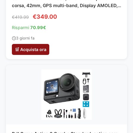
corsa, 42mm, GPS multi-band, Display AMOLED,
VO2max, HRV Status, Dinamiche di corsa al polso,
€349.00
€419.99
Tempi di recupero, Autonomia fino a 15 giorni
(Whitestone)
Risparmi
70.99€
3 giorni fa
🛒 Acquista ora