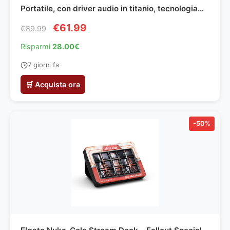
Portatile, con driver audio in titanio, tecnologia
BassUp, IPX7, 24h, ideale per esterni, giardino,
€61.99
€89.99
spiaggia
Risparmi
28.00€
7 giorni fa
🛒 Acquista ora
-50%