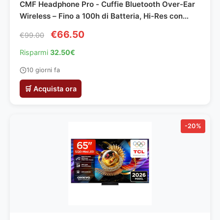
CMF Headphone Pro - Cuffie Bluetooth Over-Ear
Wireless – Fino a 100h di Batteria, Hi-Res con
LDAC, Audio Spaziale, con Cancellazione Attiva
€66.50
€99.00
del Rumore – Grigio Chiaro
Risparmi
32.50€
10 giorni fa
🛒 Acquista ora
-20%