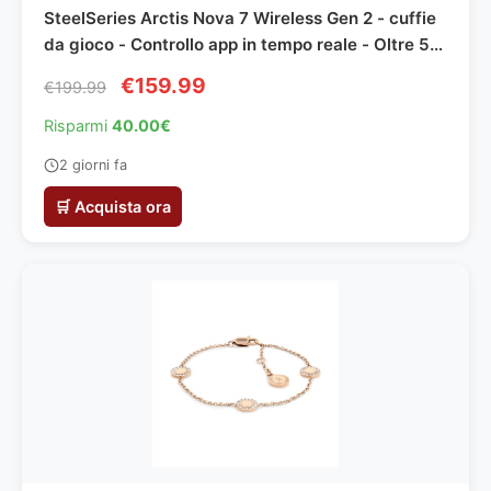
SteelSeries Arctis Nova 7 Wireless Gen 2 - cuffie
da gioco - Controllo app in tempo reale - Oltre 50
h - Driver magnetici al neodimio - Mixabile 2,4
€159.99
€199.99
GHz/Bluetooth - PC, PS5, PS4, Switch 1/2, Mobile
Risparmi
40.00€
2 giorni fa
🛒 Acquista ora