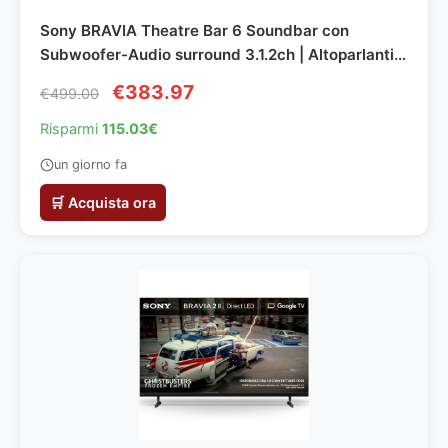
Sony BRAVIA Theatre Bar 6 Soundbar con
Subwoofer-Audio surround 3.1.2ch | Altoparlanti
up-firing| Dolby Atmos| DTS:X | Voice Zoom 3
€383.97
€499.00
(tramite TV BRAVIA)| Bluetooth| DSEE |Facile
configurazione
Risparmi
115.03€
un giorno fa
🛒 Acquista ora