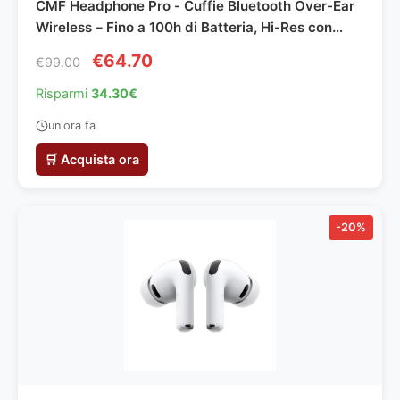
CMF Headphone Pro - Cuffie Bluetooth Over-Ear
Wireless – Fino a 100h di Batteria, Hi-Res con
LDAC, Audio Spaziale, con Cancellazione Attiva
€64.70
€99.00
del Rumore – Verde Chiaro
Risparmi
34.30€
un'ora fa
🛒 Acquista ora
-20%