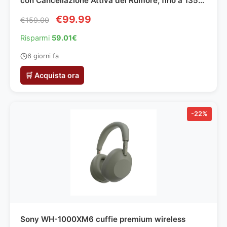
con Cancellazione Attiva del Rumore, fino a 135h
Autonomia, Hi-Res, Spatial Audio, Controlli Tattili
€99.99
€159.00
– Rosa
Risparmi
59.01€
6 giorni fa
🛒 Acquista ora
-22%
Sony WH-1000XM6 cuffie premium wireless