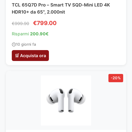
TCL 65Q7D Pro – Smart TV SQD‑Mini LED 4K
HDR10+ da 65", 2.000nit
€799.00
€999.90
Risparmi
200.90€
10 giorni fa
🛒 Acquista ora
-20%