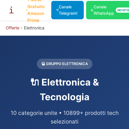
Gratuito
Canale
Canale
NOVITÀ
Amazon
Telegram!
WhatsApp
Prime
Offerte
Elettronica
💻
GRUPPO ELETTRONICA
🔌 Elettronica &
Tecnologia
10 categorie unite • 10899+ prodotti tech
selezionati