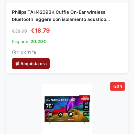
Philips TAH4209BK Cuffie On-Ear wireless
bluetooth leggere con isolamento acustico
passivo - 55 ore di riproduzione, suono naturale,
€18.79
€38.99
chiamate chiare, bassi dinamici, 2 ore di carica
USB-C - Nero
Risparmi
20.20€
11 giorni fa
🛒 Acquista ora
-20%