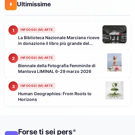
Ultimissime
1
INFOOGGI (M) ARTE
La Biblioteca Nazionale Marciana riceve
in donazione il libro più grande del
mondo “MODERN ART – Revolution and
Painting” da parte di Alberto Peruzzo –
2
INFOOGGI (M) ARTE
Presidente della Fondazione Peruzzo
Biennale della Fotografia Femminile di
Mantova LIMINAL 6-29 marzo 2026
3
INFOOGGI (M) ARTE
Human Geographies: From Roots to
Horizons
Forse ti sei pers
*