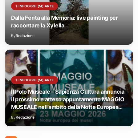
INFOOGGI (M) ARTE
Dalla Ferita alla Memoria: live painting per
raccontare la Xylella
By
Redazione
INFOOGGI (M) ARTE
Il Polo Museale – Sapienza Cultura annuncia
il prossimo e atteso appuntamento MAGGIO
MUSEALE nell’ambito della Notte Europea
dei Musei 2026
By
Redazione