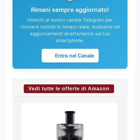
Rimani sempre aggiornato!
Unisciti al nostro canale Telegram per
ricevere notizie in tempo reale, esclusive ed
aggiornamenti direttamente sul tuo
smartphone.
Entra nel Canale