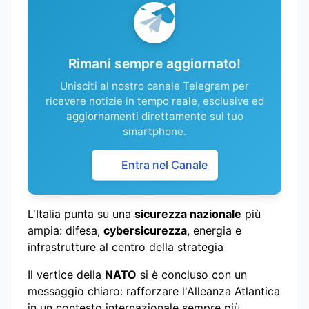
Rimani sempre aggiornato!
Unisciti al nostro canale Telegram per
ricevere notizie in tempo reale, esclusive ed
aggiornamenti direttamente sul tuo
smartphone.
Entra nel Canale
L'Italia punta su una
sicurezza nazionale
più
ampia: difesa,
cybersicurezza
, energia e
infrastrutture al centro della strategia
Il vertice della
NATO
si è concluso con un
messaggio chiaro: rafforzare l'Alleanza Atlantica
in un contesto internazionale sempre più