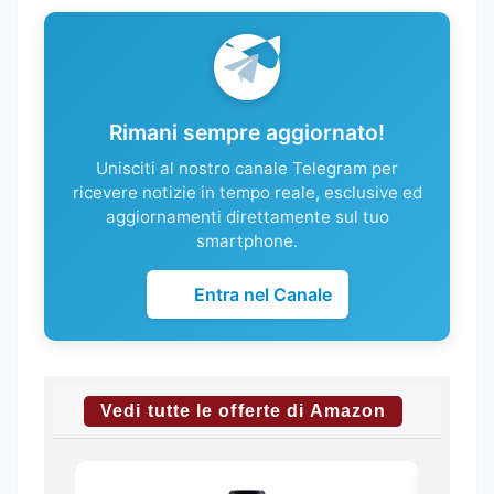
Rimani sempre aggiornato!
Unisciti al nostro canale Telegram per
ricevere notizie in tempo reale, esclusive ed
aggiornamenti direttamente sul tuo
smartphone.
Entra nel Canale