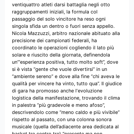
ventiquattro atleti darsi battaglia negli otto
raggruppamenti iniziali, la formula col
passaggio del solo vincitore ha reso ogni
singola sfida un dentro o fuori senza appello.
Nicola Mazzuzzi, arbitro nazionale abituato alla
precisione dei campionati federali, ha
coordinato le operazioni cogliendo il lato più
solare e riuscito della giornata, definendola
un’“esperienza positiva, tutto molto soft”, dove
si è vista “gente che vuole divertirsi” in un
“ambiente sereno” e dove alla fine “chi aveva le
qualità per vincere ha vinto, tutto qua”. Il giudice
di gara ha promosso anche l'evoluzione
logistica della manifestazione, trovando il clima
in palestra “più gradevole e meno afoso”,
descrivendolo come “meno caldo e più vivibile”
rispetto al passato, con una colonna sonora
musicale (quella dell’adiacente area dedicata al
basket tre contro tre) “presente ma non