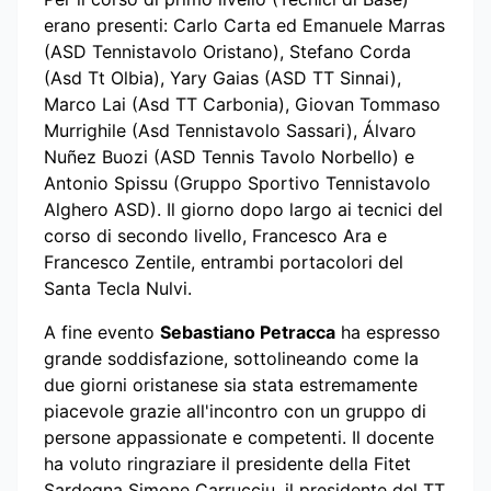
erano presenti: Carlo Carta ed Emanuele Marras
(ASD Tennistavolo Oristano), Stefano Corda
(Asd Tt Olbia), Yary Gaias (ASD TT Sinnai),
Marco Lai (Asd TT Carbonia), Giovan Tommaso
Murrighile (Asd Tennistavolo Sassari), Álvaro
Nuñez Buozi (ASD Tennis Tavolo Norbello) e
Antonio Spissu (Gruppo Sportivo Tennistavolo
Alghero ASD). Il giorno dopo largo ai tecnici del
corso di secondo livello, Francesco Ara e
Francesco Zentile, entrambi portacolori del
Santa Tecla Nulvi.
A fine evento
Sebastiano Petracca
ha espresso
grande soddisfazione, sottolineando come la
due giorni oristanese sia stata estremamente
piacevole grazie all'incontro con un gruppo di
persone appassionate e competenti. Il docente
ha voluto ringraziare il presidente della Fitet
Sardegna Simone Carrucciu, il presidente del TT