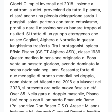
Giochi Olimpici Invernali del 2018. Insieme a
quattromila atleti provenienti da tutto il pianeta,
ci sarà anche una piccola delegazione sarda. I
pongisti isolani partono con tanto entusiasmo,
pronti a dare il massimo senza badare troppo ai
risultati. Si tratta di un gruppo eterogeneo che
unisce Cagliari, Alghero e Norbello in questa
lunghissima trasferta. Tra i protagonisti spicca
Efisio Pisano (GS TT Alghero ASD), classe 1939.
Questo medico in pensione originario di Bosa
vanta un passato glorioso, avendo dominato la
scena nazionale negli anni Sessanta; forte di
due medaglie di bronzo mondiali nel doppio,
conquistate ad Alicante nel 2016 e a Muscat nel
2023, si presenta ora nella nuova fascia d'età
Over 85. Nella gara di doppio maschile, Pisano
farà coppia con il lombardo Emanuele Rame
(Polisportiva Don Bosco G.S.O. Arese - Milano).
Insieme a lui viaggerà Giovanni Pomata, iscritto