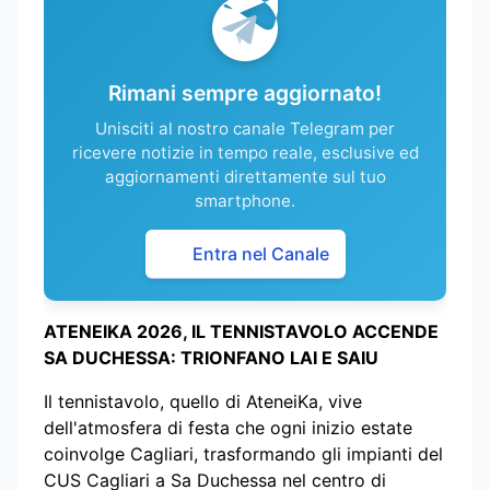
Rimani sempre aggiornato!
Unisciti al nostro canale Telegram per
ricevere notizie in tempo reale, esclusive ed
aggiornamenti direttamente sul tuo
smartphone.
Entra nel Canale
ATENEIKA 2026, IL TENNISTAVOLO ACCENDE
SA DUCHESSA: TRIONFANO LAI E SAIU
Il tennistavolo, quello di AteneiKa, vive
dell'atmosfera di festa che ogni inizio estate
coinvolge Cagliari, trasformando gli impianti del
CUS Cagliari a Sa Duchessa nel centro di