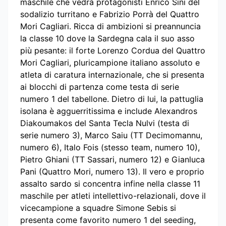
maschile che vedrà protagonisti Enrico Sini del
sodalizio turritano e Fabrizio Porrà del Quattro
Mori Cagliari. Ricca di ambizioni si preannuncia
la classe 10 dove la Sardegna cala il suo asso
più pesante: il forte Lorenzo Cordua del Quattro
Mori Cagliari, pluricampione italiano assoluto e
atleta di caratura internazionale, che si presenta
ai blocchi di partenza come testa di serie
numero 1 del tabellone. Dietro di lui, la pattuglia
isolana è agguerritissima e include Alexandros
Diakoumakos del Santa Tecla Nulvi (testa di
serie numero 3), Marco Saiu (TT Decimomannu,
numero 6), Italo Fois (stesso team, numero 10),
Pietro Ghiani (TT Sassari, numero 12) e Gianluca
Pani (Quattro Mori, numero 13). Il vero e proprio
assalto sardo si concentra infine nella classe 11
maschile per atleti intellettivo-relazionali, dove il
vicecampione a squadre Simone Sebis si
presenta come favorito numero 1 del seeding,