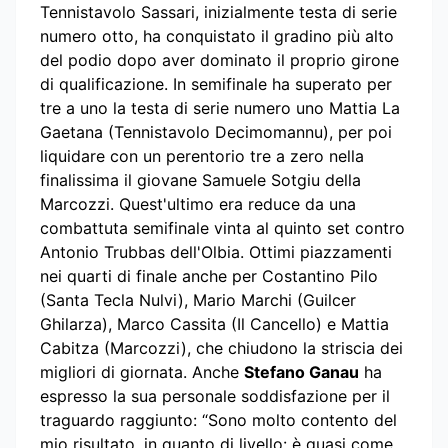
Tennistavolo Sassari, inizialmente testa di serie
numero otto, ha conquistato il gradino più alto
del podio dopo aver dominato il proprio girone
di qualificazione. In semifinale ha superato per
tre a uno la testa di serie numero uno Mattia La
Gaetana (Tennistavolo Decimomannu), per poi
liquidare con un perentorio tre a zero nella
finalissima il giovane Samuele Sotgiu della
Marcozzi. Quest'ultimo era reduce da una
combattuta semifinale vinta al quinto set contro
Antonio Trubbas dell'Olbia. Ottimi piazzamenti
nei quarti di finale anche per Costantino Pilo
(Santa Tecla Nulvi), Mario Marchi (Guilcer
Ghilarza), Marco Cassita (Il Cancello) e Mattia
Cabitza (Marcozzi), che chiudono la striscia dei
migliori di giornata. Anche
Stefano Ganau
ha
espresso la sua personale soddisfazione per il
traguardo raggiunto: “Sono molto contento del
mio risultato, in quanto di livello: è quasi come