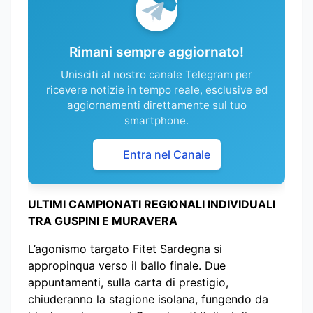
Rimani sempre aggiornato!
Unisciti al nostro canale Telegram per
ricevere notizie in tempo reale, esclusive ed
aggiornamenti direttamente sul tuo
smartphone.
Entra nel Canale
ULTIMI CAMPIONATI REGIONALI INDIVIDUALI
TRA GUSPINI E MURAVERA
L’agonismo targato Fitet Sardegna si
appropinqua verso il ballo finale. Due
appuntamenti, sulla carta di prestigio,
chiuderanno la stagione isolana, fungendo da