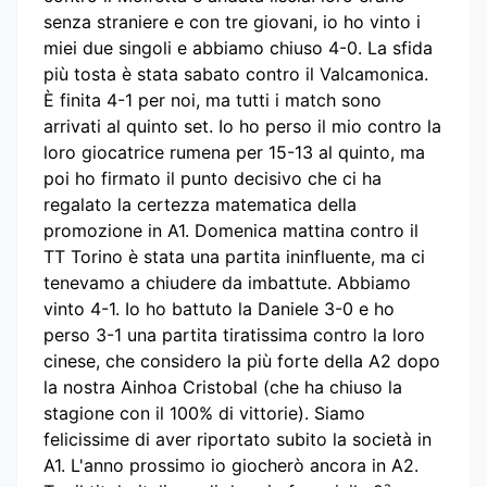
senza straniere e con tre giovani, io ho vinto i
miei due singoli e abbiamo chiuso 4-0. La sfida
più tosta è stata sabato contro il Valcamonica.
È finita 4-1 per noi, ma tutti i match sono
arrivati al quinto set. Io ho perso il mio contro la
loro giocatrice rumena per 15-13 al quinto, ma
poi ho firmato il punto decisivo che ci ha
regalato la certezza matematica della
promozione in A1. Domenica mattina contro il
TT Torino è stata una partita ininfluente, ma ci
tenevamo a chiudere da imbattute. Abbiamo
vinto 4-1. Io ho battuto la Daniele 3-0 e ho
perso 3-1 una partita tiratissima contro la loro
cinese, che considero la più forte della A2 dopo
la nostra Ainhoa Cristobal (che ha chiuso la
stagione con il 100% di vittorie). Siamo
felicissime di aver riportato subito la società in
A1. L'anno prossimo io giocherò ancora in A2.
a