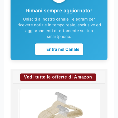
Rimani sempre aggiornato!
Unisciti al nostro canale Telegram per
ricevere notizie in tempo reale, esclusive ed
aggiornamenti direttamente sul tuo
smartphone.
Entra nel Canale