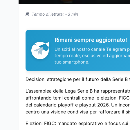
Tempo di lettura: ~3 min
Rimani sempre aggiornato!
Unisciti al nostro canale Telegram pe
tempo reale, esclusive ed aggiorna
tuo smartphone.
Decisioni strategiche per il futuro della Serie B 
L’assemblea della Lega Serie B ha rappresentat
affrontando temi centrali come le elezioni FIGC,
del calendario playoff e playout 2026. Un incon
centro una visione condivisa per rafforzare il si
Elezioni FIGC: mandato esplorativo e focus sui