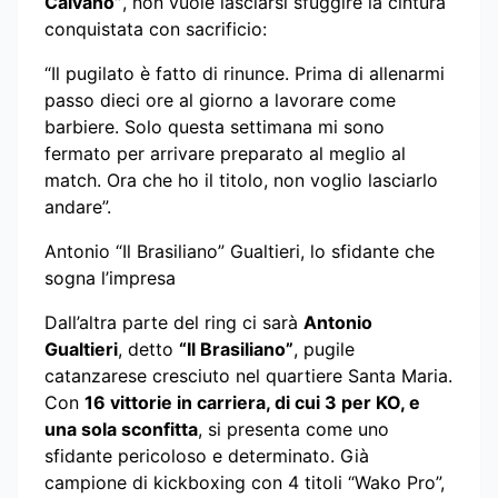
Caivano”
, non vuole lasciarsi sfuggire la cintura
conquistata con sacrificio:
“Il pugilato è fatto di rinunce. Prima di allenarmi
passo dieci ore al giorno a lavorare come
barbiere. Solo questa settimana mi sono
fermato per arrivare preparato al meglio al
match. Ora che ho il titolo, non voglio lasciarlo
andare”.
Antonio “Il Brasiliano” Gualtieri, lo sfidante che
sogna l’impresa
Dall’altra parte del ring ci sarà
Antonio
Gualtieri
, detto
“Il Brasiliano”
, pugile
catanzarese cresciuto nel quartiere Santa Maria.
Con
16 vittorie in carriera, di cui 3 per KO, e
una sola sconfitta
, si presenta come uno
sfidante pericoloso e determinato. Già
campione di kickboxing con 4 titoli “Wako Pro”,