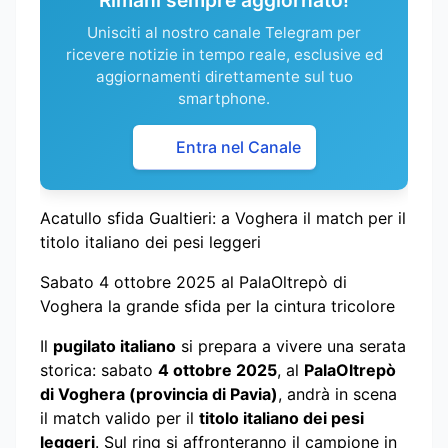
Unisciti al nostro canale Telegram per
ricevere notizie in tempo reale, esclusive ed
aggiornamenti direttamente sul tuo
smartphone.
Entra nel Canale
Acatullo sfida Gualtieri: a Voghera il match per il
titolo italiano dei pesi leggeri
Sabato 4 ottobre 2025 al PalaOltrepò di
Voghera la grande sfida per la cintura tricolore
Il
pugilato italiano
si prepara a vivere una serata
storica: sabato
4 ottobre 2025
, al
PalaOltrepò
di Voghera (provincia di Pavia)
, andrà in scena
il match valido per il
titolo italiano dei pesi
leggeri
. Sul ring si affronteranno il campione in