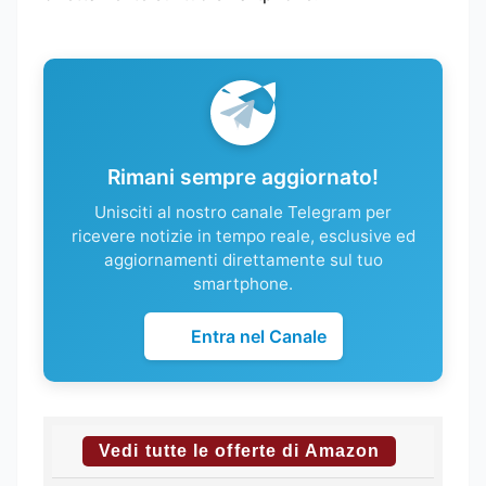
Rimani sempre aggiornato!
Unisciti al nostro canale Telegram per
ricevere notizie in tempo reale, esclusive ed
aggiornamenti direttamente sul tuo
smartphone.
Entra nel Canale