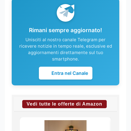
Rimani sempre aggiornato!
Unisciti al nostro canale Telegram per
ricevere notizie in tempo reale, esclusive ed
aggiornamenti direttamente sul tuo
smartphone.
Entra nel Canale