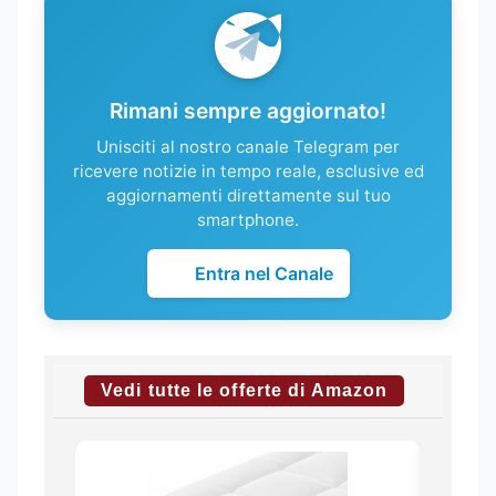
Rimani sempre aggiornato!
Unisciti al nostro canale Telegram per
ricevere notizie in tempo reale, esclusive ed
aggiornamenti direttamente sul tuo
smartphone.
Entra nel Canale