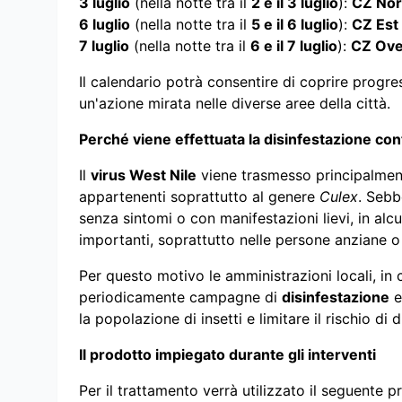
3 luglio
(nella notte tra il
2 e il 3 luglio
):
CZ No
6 luglio
(nella notte tra il
5 e il 6 luglio
):
CZ Est
7 luglio
(nella notte tra il
6 e il 7 luglio
):
CZ Ove
Il calendario potrà consentire di coprire progr
un'azione mirata nelle diverse aree della città.
Perché viene effettuata la disinfestazione cont
Il
virus West Nile
viene trasmesso principalment
appartenenti soprattutto al genere
Culex
. Sebb
senza sintomi o con manifestazioni lievi, in al
importanti, soprattutto nelle persone anziane o f
Per questo motivo le amministrazioni locali, in 
periodicamente campagne di
disinfestazione
e 
la popolazione di insetti e limitare il rischio di d
Il prodotto impiegato durante gli interventi
Per il trattamento verrà utilizzato il seguente p