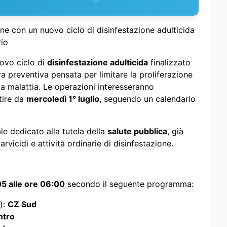
one con un nuovo ciclo di disinfestazione adulticida
rio
vo ciclo di
disinfestazione adulticida
finalizzato
ra preventiva pensata per limitare la proliferazione
la malattia. Le operazioni interesseranno
tire da
mercoledì 1° luglio
, seguendo un calendario
le dedicato alla tutela della
salute pubblica
, già
rvicidi e attività ordinarie di disinfestazione.
05 alle ore 06:00
secondo il seguente programma:
):
CZ Sud
ntro