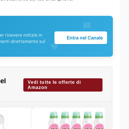
r ricevere notizie in
Entra nel Canale
menti direttamente sul