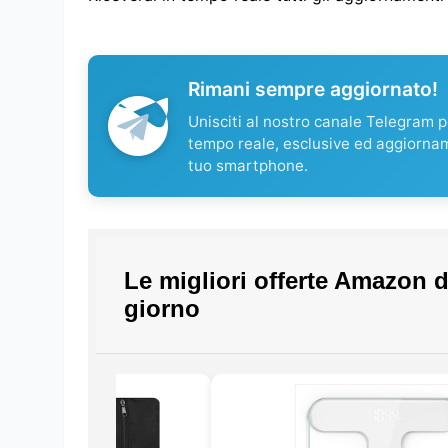
Rimani sempre aggiornato!
Unisciti al nostro canale Telegram pe
tempo reale, esclusive ed aggiorna
tuo smartphone.