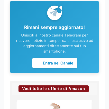
Rimani sempre aggiornato!
Unisciti al nostro canale Telegram per
ricevere notizie in tempo reale, esclusive ed
aggiornamenti direttamente sul tuo
smartphone.
Entra nel Canale