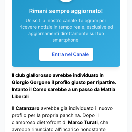
Rimani sempre aggiornato!
Unisciti al nostro canale Telegram per
ricevere notizie in tempo reale, esclusive ed
aggiornamenti direttamente sul tuo
smartphone.
Entra nel Canale
Il club giallorosso avrebbe individuato in
Giorgio Gorgone il profilo giusto per ripartire.
Intanto il Como sarebbe a un passo da Mattia
Liberali
Il
Catanzaro
avrebbe già individuato il nuovo
profilo per la propria panchina. Dopo il
clamoroso dietrofront di
Marco Turati
, che
avrebbe rinunciato all'incarico nonostante