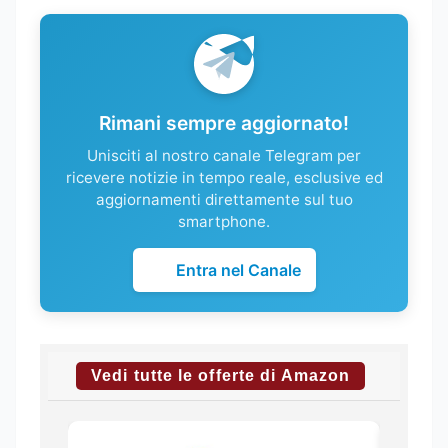
Rimani sempre aggiornato!
Unisciti al nostro canale Telegram per
ricevere notizie in tempo reale, esclusive ed
aggiornamenti direttamente sul tuo
smartphone.
Entra nel Canale