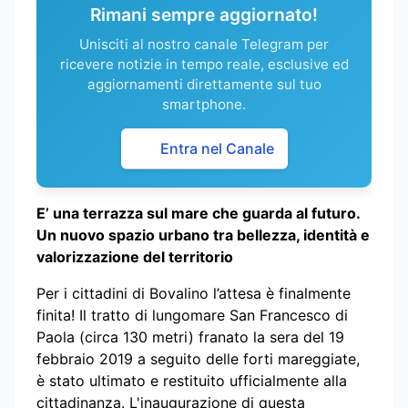
Rimani sempre aggiornato!
Unisciti al nostro canale Telegram per
ricevere notizie in tempo reale, esclusive ed
aggiornamenti direttamente sul tuo
smartphone.
Entra nel Canale
E’ una terrazza sul mare che guarda al futuro.
Un nuovo spazio urbano tra bellezza, identità e
valorizzazione del territorio
Per i cittadini di Bovalino l’attesa è finalmente
finita! Il tratto di lungomare San Francesco di
Paola (circa 130 metri) franato la sera del 19
febbraio 2019 a seguito delle forti mareggiate,
è stato ultimato e restituito ufficialmente alla
cittadinanza. L'inaugurazione di questa