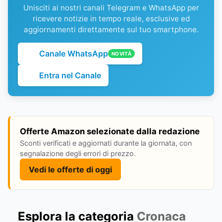
Unisciti ai nostri canali Telegram e WhatsApp per
ricevere notizie in tempo reale, esclusive ed
aggiornamenti direttamente sul tuo smartphone.
Canale WhatsApp
NOVITÀ
Entra nel Canale
Offerte Amazon selezionate dalla redazione
Sconti verificati e aggiornati durante la giornata, con
segnalazione degli errori di prezzo.
Vedi le offerte di oggi
Esplora la categoria
Cronaca