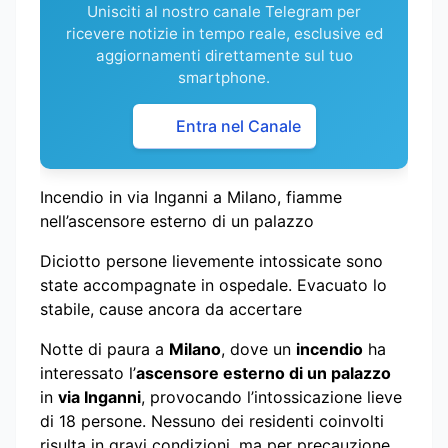
Unisciti al nostro canale Telegram per
ricevere notizie in tempo reale, esclusive ed
aggiornamenti direttamente sul tuo
smartphone.
Entra nel Canale
Incendio in via Inganni a Milano, fiamme
nell’ascensore esterno di un palazzo
Diciotto persone lievemente intossicate sono
state accompagnate in ospedale. Evacuato lo
stabile, cause ancora da accertare
Notte di paura a
Milano
, dove un
incendio
ha
interessato l’
ascensore esterno di un palazzo
in
via Inganni
, provocando l’intossicazione lieve
di 18 persone. Nessuno dei residenti coinvolti
risulta in gravi condizioni, ma per precauzione