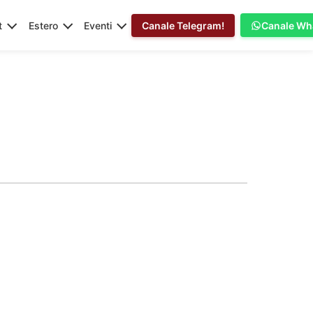
t
Estero
Eventi
Canale Telegram!
Canale Wh