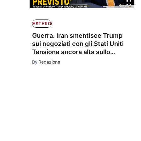
ESTERO
Guerra. Iran smentisce Trump
sui negoziati con gli Stati Uniti
Tensione ancora alta sullo
Stretto di Hormuz
By
Redazione