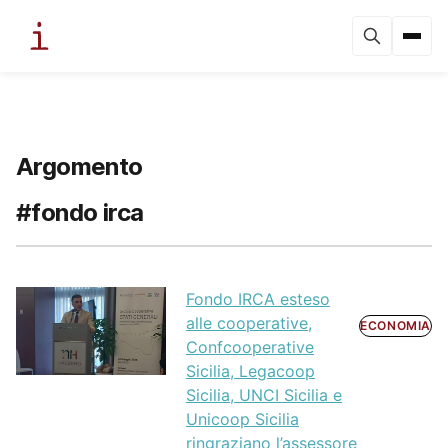
Argomento
#fondo irca
Fondo IRCA esteso
alle cooperative,
ECONOMIA
Confcooperative
Sicilia, Legacoop
Sicilia, UNCI Sicilia e
Unicoop Sicilia
ringraziano l’assessore