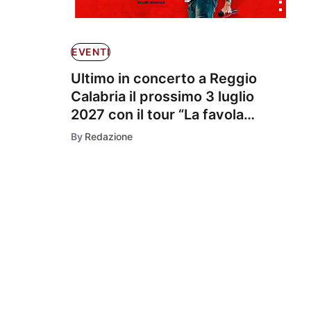
EVENTI
Ultimo in concerto a Reggio
Calabria il prossimo 3 luglio
2027 con il tour “La favola
continua”. Lo stadio Granillo
By
Redazione
riapre così le porte ai grandi live