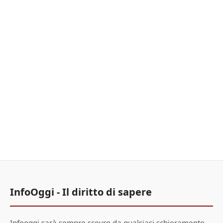
InfoOggi - Il diritto di sapere
Infooggi sarà sempre scevro da qualsiasi schieramento