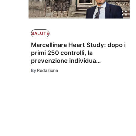
SALUTE
Marcellinara Heart Study: dopo i
primi 250 controlli, la
prevenzione individua
precocemente i casi a rischio
By
Redazione