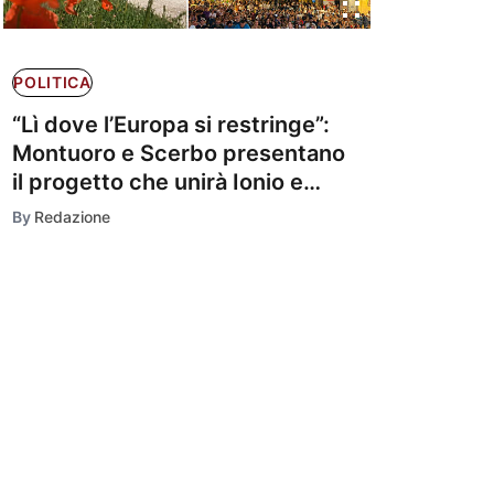
POLITICA
“Lì dove l’Europa si restringe”:
Montuoro e Scerbo presentano
il progetto che unirà Ionio e
Tirreno
By
Redazione