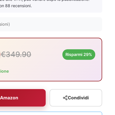
on 88 recensioni.
sioni)
0
€349.90
Risparmi 29%
zione
u Amazon
Condividi