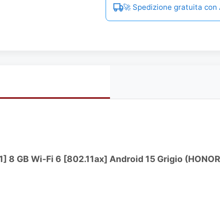
🚀 Spedizione gratuita co
] 8 GB Wi-Fi 6 [802.11ax] Android 15 Grigio (HONO