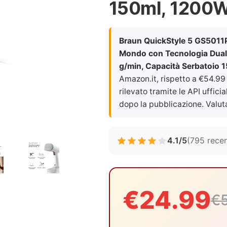
150ml, 1200W,
Braun QuickStyle 5 GS5011PU,
Mondo con Tecnologia Dual 
g/min, Capacità Serbatoio 
Amazon.it, rispetto a €54.99
rilevato tramite le API uffici
dopo la pubblicazione. Valut
4.1/5
(795 recen
€24.99
€