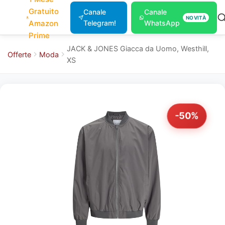
Gratuito
Canale
Canale
NOVITÀ
Amazon
Telegram!
WhatsApp
Prime
JACK & JONES Giacca da Uomo, Westhill,
Offerte
Moda
XS
-50%