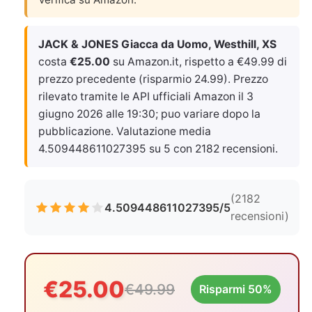
JACK & JONES Giacca da Uomo, Westhill, XS
costa
€25.00
su Amazon.it, rispetto a €49.99 di
prezzo precedente (risparmio 24.99). Prezzo
rilevato tramite le API ufficiali Amazon il
3
giugno 2026 alle 19:30
; puo variare dopo la
pubblicazione. Valutazione media
4.509448611027395 su 5 con 2182 recensioni.
(2182
4.509448611027395/5
recensioni)
€25.00
€49.99
Risparmi 50%