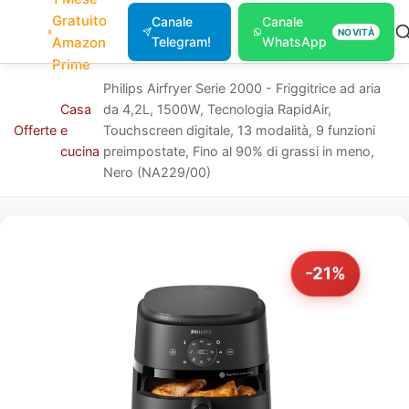
Gratuito
Canale
Canale
NOVITÀ
Amazon
Telegram!
WhatsApp
Prime
Philips Airfryer Serie 2000 - Friggitrice ad aria
Casa
da 4,2L, 1500W, Tecnologia RapidAir,
Offerte
e
Touchscreen digitale, 13 modalità, 9 funzioni
cucina
preimpostate, Fino al 90% di grassi in meno,
Nero (NA229/00)
-21%