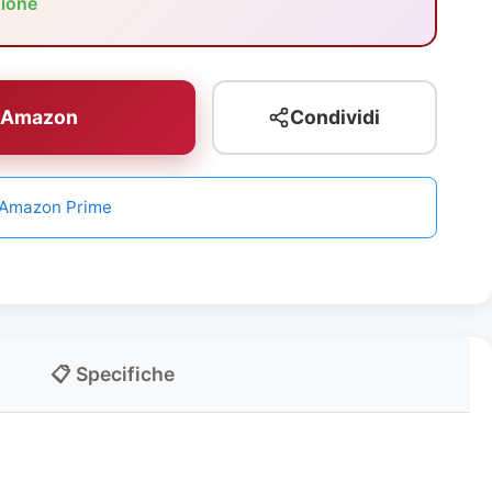
zione
u Amazon
Condividi
n Amazon Prime
📋 Specifiche