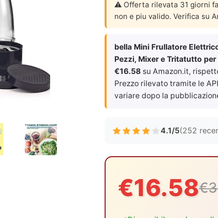
⚠️ Offerta rilevata 31 giorni f
non e piu valido. Verifica su 
bella Mini Frullatore Elettri
Pezzi, Mixer e Tritatutto pe
€16.58
su Amazon.it, rispett
Prezzo rilevato tramite le API
variare dopo la pubblicazion
4.1/5
(252 recen
€16.58
€3