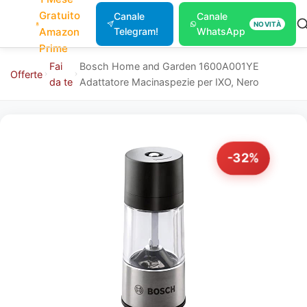
Gratuito
Canale
Canale
NOVITÀ
Amazon
Telegram!
WhatsApp
Prime
Fai
Bosch Home and Garden 1600A001YE
Offerte
da te
Adattatore Macinaspezie per IXO, Nero
-32%