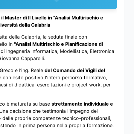
aster di II Livello in "Analisi Multirischio e
versità della Calabria
ità della Calabria, la seduta finale con
ello in
"Analisi Multirischio e Pianificazione di
i Ingegneria Informatica, Modellistica, Elettronica
 Giovanna Capparelli.
g. Greco e l’ing. Reale
del Comando dei Vigili del
 con esito positivo l'intero percorso formativo,
si di didattica, esercitazioni e project work, per
ico è maturata su base
strettamente individuale e
io. Una decisione che testimonia l'impegno del
lo delle proprie competenze tecnico-professionali,
vestendo in prima persona nella propria formazione.