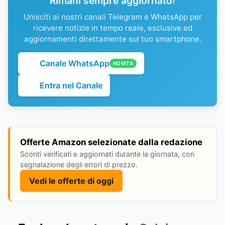
Rimani sempre aggiornato!
Unisciti ai nostri canali Telegram e WhatsApp per
ricevere notizie in tempo reale, esclusive ed
aggiornamenti direttamente sul tuo smartphone.
Canale WhatsApp
NOVITÀ
Entra nel Canale
Offerte Amazon selezionate dalla redazione
Sconti verificati e aggiornati durante la giornata, con
segnalazione degli errori di prezzo.
Vedi le offerte di oggi