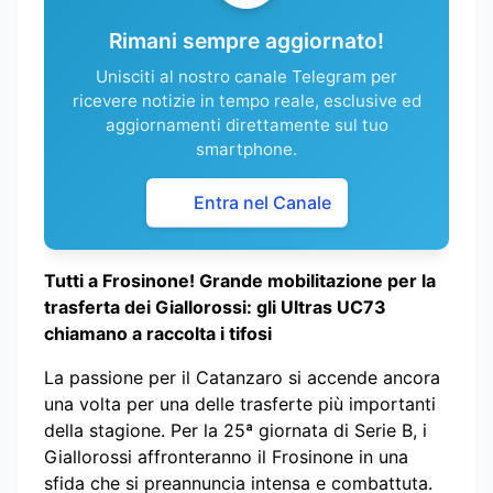
Rimani sempre aggiornato!
Unisciti al nostro canale Telegram per
ricevere notizie in tempo reale, esclusive ed
aggiornamenti direttamente sul tuo
smartphone.
Entra nel Canale
Tutti a Frosinone! Grande mobilitazione per la
trasferta dei Giallorossi: gli Ultras UC73
chiamano a raccolta i tifosi
La passione per il Catanzaro si accende ancora
una volta per una delle trasferte più importanti
della stagione. Per la 25ª giornata di Serie B, i
Giallorossi affronteranno il Frosinone in una
sfida che si preannuncia intensa e combattuta.