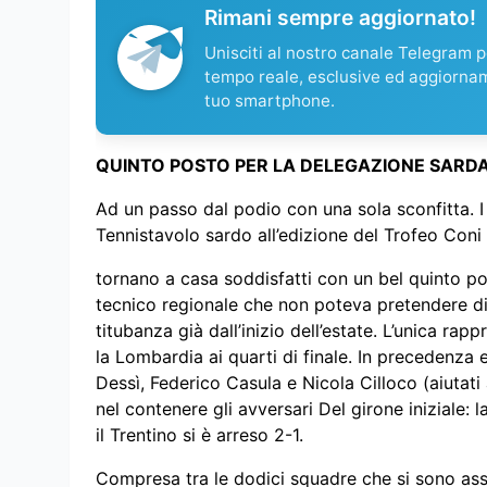
Rimani sempre aggiornato!
Unisciti al nostro canale Telegram pe
tempo reale, esclusive ed aggiorna
tuo smartphone.
QUINTO POSTO PER LA DELEGAZIONE SARDA
Ad un passo dal podio con una sola sconfitta. I
Tennistavolo sardo all’edizione del Trofeo Con
tornano a casa soddisfatti con un bel quinto p
tecnico regionale che non poteva pretendere di 
titubanza già dall’inizio dell’estate. L’unica rap
la Lombardia ai quarti di finale. In precedenza 
Dessì, Federico Casula e Nicola Cilloco (aiutat
nel contenere gli avversari Del girone iniziale: 
il Trentino si è arreso 2-1.
Compresa tra le dodici squadre che si sono assic