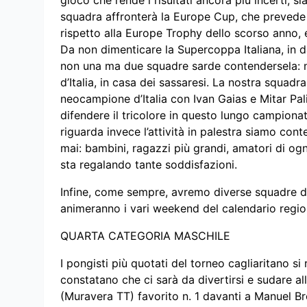
gioco che rende i risultati ancora più incerti, sia
squadra affronterà la Europe Cup, che prevede 
rispetto alla Europe Trophy dello scorso anno,
Da non dimenticare la Supercoppa Italiana, in d
non una ma due squadre sarde contendersela: noi
d’Italia, in casa dei sassaresi. La nostra squad
neocampione d’Italia con Ivan Gaias e Mitar Pal
difendere il tricolore in questo lungo campiona
riguarda invece l’attività in palestra siamo con
mai: bambini, ragazzi più grandi, amatori di ogni
sta regalando tante soddisfazioni.
Infine, come sempre, avremo diverse squadre di
animeranno i vari weekend del calendario region
QUARTA CATEGORIA MASCHILE
I pongisti più quotati del torneo cagliaritano 
constatano che ci sarà da divertirsi e sudare al
(Muravera TT) favorito n. 1 davanti a Manuel B