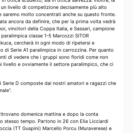
 in ottica scudetto, sia in ottica salvezza. Inoltre, la
un livello di competizione decisamente più alto
 e saremo molto concentrati anche su questo fronte.
ata ancora da definire, che per la prima volta vedrà
, vincitori della Coppa Italia, e Sassari, campione
ra paralimpica classe 1-5 Marcozzi SITOR
ikuca, cercherà in ogni modo di ripetersi e
to di Serie A1 paralimpica in carrozzina. Per quanto
tenti di vedere che i gruppi sono floridi come non
 livello e ovviamente il settore paralimpico, che ci
 Serie D composte dai nostri amatori e ragazzi che
ale”.
si ritrovano domenica mattina e dopo la conta
lo stesso tempo. Partono in 26 con Elia Licciardi
roccia (TT Guspini) Marcello Porcu (Muraverese) e