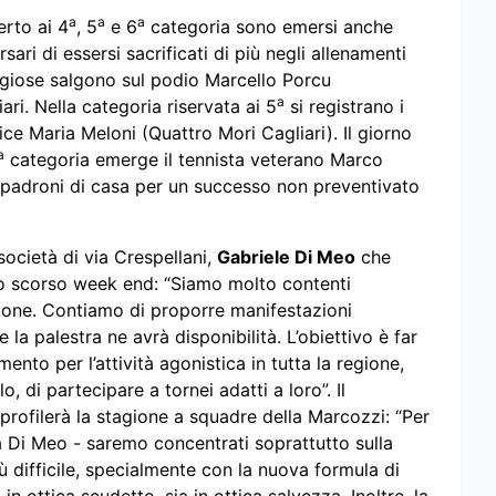
a
a
a
erto ai 4
, 5
e 6
categoria sono emersi anche
ari di essersi sacrificati di più negli allenamenti
tigiose salgono sul podio Marcello Porcu
a
ri. Nella categoria riservata ai 5
si registrano i
ice Maria Meloni (Quattro Mori Cagliari). Il giorno
a
categoria emerge il tennista veterano Marco
 padroni di casa per un successo non preventivato
società di via Crespellani,
Gabriele Di Meo
che
lo scorso week end: “Siamo molto contenti
zione. Contiamo di proporre manifestazioni
la palestra ne avrà disponibilità. L’obiettivo è far
imento per l’attività agonistica in tutta la regione,
llo, di partecipare a tornei adatti a loro”. Il
profilerà la stagione a squadre della Marcozzi: “Per
a Di Meo - saremo concentrati soprattutto sulla
ù difficile, specialmente con la nuova formula di