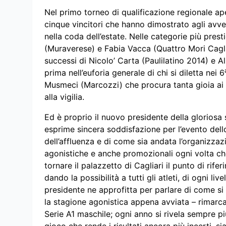
Nel primo torneo di qualificazione regionale ap
cinque vincitori che hanno dimostrato agli avvers
nella coda dell’estate. Nelle categorie più pres
(Muraverese) e Fabia Vacca (Quattro Mori Caglia
successi di Nicolo’ Carta (Paulilatino 2014) e Al
prima nell’euforia generale di chi si diletta nei 6
Musmeci (Marcozzi) che procura tanta gioia ai
alla vigilia.
Ed è proprio il nuovo presidente della gloriosa 
esprime sincera soddisfazione per l’evento del
dell’affluenza e di come sia andata l’organizza
agonistiche e anche promozionali ogni volta che 
tornare il palazzetto di Cagliari il punto di rifer
dando la possibilità a tutti gli atleti, di ogni live
presidente ne approfitta per parlare di come si 
la stagione agonistica appena avviata – rimarc
Serie A1 maschile; ogni anno si rivela sempre pi