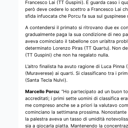
Francesco Lai (TT Guspini). E guarda caso i quat
però deve cedere lo scettro a Francesco Lai che 
sfida infuocata che Porcu fa sua sul guspinese 
A contendersi il primato si ritrovano due ex c
gradualmente paga la sua condizione di neo pa
aveva cominciato il tabellone con un’altra probl
determinato Lorenzo Piras (TT Quartu). Non deve
(TT Guspini) che non ha regalato nulla.
L’altro finalista ha avuto ragione di Luca Pinna
(Muraverese) ai quarti. Si classificano tra i pr
(Santa Tecla Nulvi).
Marcello Porcu
: “Ho partecipato ad un buon tor
accreditati; i primi sette uomini di classifica er
me compreso anche se a priori la valutavo com
cominciano la settimana prossima. Nonostante 
la palestra aveva un tasso di umidità notevolissi
sia a giocarla piatta. Mantenendo la concentra