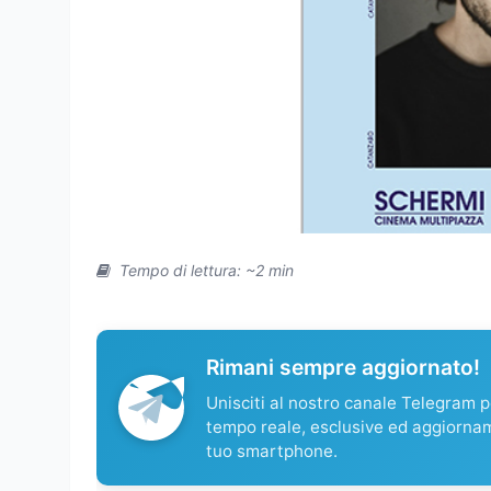
Tempo di lettura: ~2 min
Rimani sempre aggiornato!
Unisciti al nostro canale Telegram pe
tempo reale, esclusive ed aggiorna
tuo smartphone.