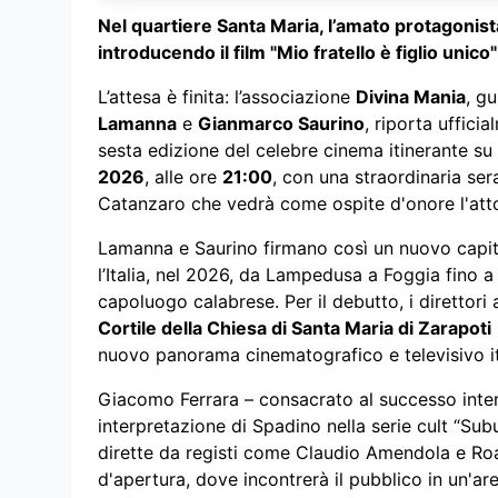
Nel quartiere Santa Maria, l’amato protagonista
introducendo il film "Mio fratello è figlio unico"
L’attesa è finita: l’associazione
Divina Mania
, g
Lamanna
e
Gianmarco Saurino
, riporta uffici
sesta edizione del celebre cinema itinerante s
2026
, alle ore
21:00
, con una straordinaria ser
Catanzaro che vedrà come ospite d'onore l'at
Lamanna e Saurino firmano così un nuovo capit
l’Italia, nel 2026, da Lampedusa a Foggia fino a
capoluogo calabrese. Per il debutto, i direttori 
Cortile della Chiesa di Santa Maria di Zarapoti
nuovo panorama cinematografico e televisivo it
Giacomo Ferrara – consacrato al successo intern
interpretazione di Spadino nella serie cult “Sub
dirette da registi come Claudio Amendola e Roa
d'apertura, dove incontrerà il pubblico in un'ar