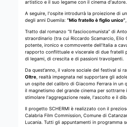
artistico e il suo legame con il cinema d'autore.
A seguire, l'ospite introdurrà la proiezione di u
degli anni Duemila:
“Mio fratello è figlio unico”
Tratto dal romanzo “Il fasciocomunista” di Anto
straordinario (tra cui Riccardo Scamarcio, Elio 
potente, ironico e commovente dell'Italia a caval
rapporto conflittuale e viscerale di due fratell
di legami, di crescita e di passioni travolgenti.
Da quest’anno, il valore sociale del festival si 
Oltre
, realtà impegnata nel supportare gli adole
un ospite del calibro di Giacomo Ferrara in un q
il magnetismo del grande cinema per sottrarre i 
stimolare l'aggregazione reale, l'ascolto e il dib
Il progetto SCHERMI è realizzato con il prezioso
Calabria Film Commission, Comune di Catanzar
Lucania. Tutti gli appuntamenti in programma so