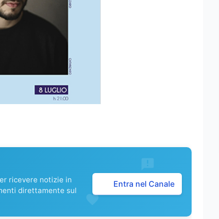
r ricevere notizie in
Entra nel Canale
menti direttamente sul