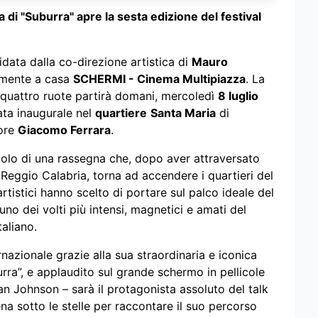
 di "Suburra" apre la sesta edizione del festival
uidata dalla co-direzione artistica di
Mauro
almente a casa
SCHERMI - Cinema Multipiazza
. La
u quattro ruote partirà domani, mercoledì
8 luglio
ata inaugurale nel
quartiere
Santa Maria
di
tore
Giacomo Ferrara
.
olo di una rassegna che, dopo aver attraversato
 Reggio Calabria, torna ad accendere i quartieri del
artistici hanno scelto di portare sul palco ideale del
uno dei volti più intensi, magnetici e amati del
aliano.
azionale grazie alla sua straordinaria e iconica
urra”, e applaudito sul grande schermo in pellicole
n Johnson – sarà il protagonista assoluto del talk
ena sotto le stelle per raccontare il suo percorso