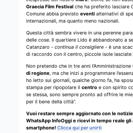
Graecia Film Festival
che ha preferito lasciare 
Comune abbia previsto
eventi
alternativi di sp
internazionali, ma quanto meno nazionali.
Questa città sembra vivere in una perenne parali
delle cose. Il quartiere Lido è abbandonato a se 
Catanzaro
- continua il consigliere -
è una scacc
di raccordo con il centro, piccole isole lasciate
Non pretendo che in tre anni l’Amministrazione 
di regione
, ma che inizi a programmare l’essen
ho letto sui giornali, qualche giorno fa, ha sp
stampa per ripopolare il
centro
e con spirito co
se stessa, sono sempre pronto ad offrire le mi
per il bene della città”.
Vuoi restare sempre aggiornato con le notizie p
WhatsApp InfoOggi e ricevi in tempo reale gli
smartphone!
Clicca qui per unirti