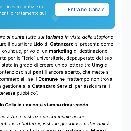
r ricevere notizie in
Entra nel Canale
menti direttamente sul
are si punta tutto sul
turismo
in vista della stagione
re il quartiere
Lido
di
Catanzaro
si presenta come
ti ovunque, privo di un
marketing
di destinazione,
ta per le “ferie” universitarie, depauperato dei suoi
stata in grado di creare un collettore tra
Umg
e i
 contenzioso sui
pontili
ancora aperto, che mette a
 commerciali, se il
Comune
nel frattempo non trova
a gestione alla
Catanzaro Servizi
, per assicurare il
interesse pubblico”.
bio Celia in una nota stampa rimarcando:
uesta Amministrazione comunale anche
ontinuo a battermi, visto le grandiose potenzialità
se ci siamo fatti scappare il
patron
del
Magna