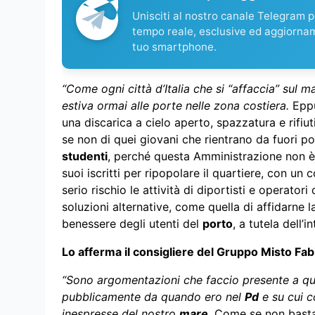
Unisciti al nostro canale Telegram pe
tempo reale, esclusive ed aggiorna
tuo smartphone.
“Come ogni città d’Italia che si “affaccia” sul m
estiva ormai alle porte nelle zona costiera.
Eppu
una discarica a cielo aperto, spazzatura e rifiu
se non di quei giovani che rientrano da fuori por
studenti
, perché questa Amministrazione non è 
suoi iscritti per ripopolare il quartiere, con un
serio rischio le attività di diportisti e operatori
soluzioni alternative, come quella di affidarne l
benessere degli utenti del
porto
, a tutela dell’
Lo afferma il consigliere del Gruppo Misto Fa
“Sono argomentazioni che faccio presente a q
pubblicamente da quando ero nel
Pd
e su cui c
inespresse del nostro
mare
.
Come se non bastas