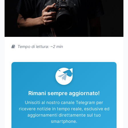
Tempo di lettura: ~2 min
Rimani sempre aggiornato!
Unisciti al nostro canale Telegram per
ricevere notizie in tempo reale, esclusive ed
aggiornamenti direttamente sul tuo
smartphone.