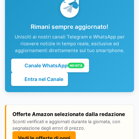
Rimani sempre aggiornato!
Unisciti ai nostri canali Telegram e WhatsApp per
ricevere notizie in tempo reale, esclusive ed
aggiornamenti direttamente sul tuo smartphone.
Canale WhatsApp
NOVITÀ
Entra nel Canale
Offerte Amazon selezionate dalla redazione
Sconti verificati e aggiornati durante la giornata, con
segnalazione degli errori di prezzo.
Vedi le offerte di oggi