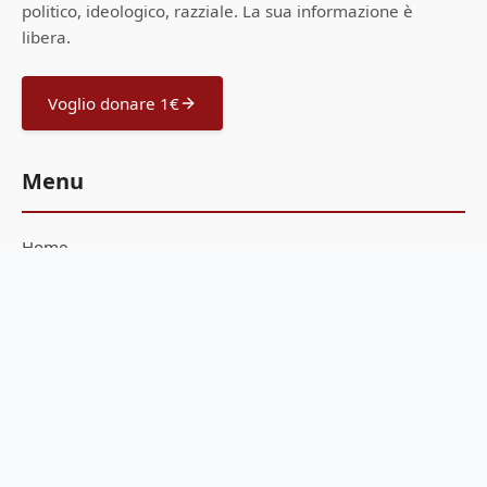
politico, ideologico, razziale. La sua informazione è
libera.
Voglio donare 1€
Menu
Home
Offerte Amazon
Guide all'acquisto
Scrivi una notizia
Sostienici
Feed RSS
Privacy Policy
Cookie Policy
Seguici sui canali