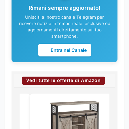
Rimani sempre aggiornato!
Unisciti al nostro canale Telegram per
ricevere notizie in tempo reale, esclusive ed
aggiornamenti direttamente sul tuo
smartphone.
Entra nel Canale