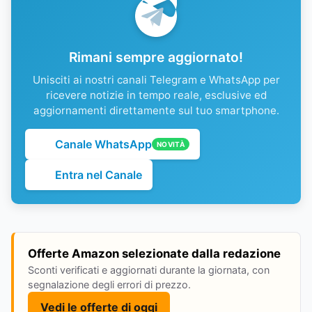
Rimani sempre aggiornato!
Unisciti ai nostri canali Telegram e WhatsApp per
ricevere notizie in tempo reale, esclusive ed
aggiornamenti direttamente sul tuo smartphone.
Canale WhatsApp
NOVITÀ
Entra nel Canale
Offerte Amazon selezionate dalla redazione
Sconti verificati e aggiornati durante la giornata, con
segnalazione degli errori di prezzo.
Vedi le offerte di oggi