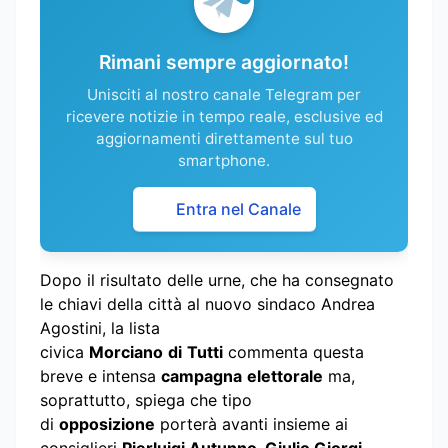
Rimani sempre aggiornato!
Unisciti al nostro canale Telegram per
ricevere notizie in tempo reale, esclusive ed
aggiornamenti direttamente sul tuo
smartphone.
Entra nel Canale
Dopo il risultato delle urne, che ha consegnato
le chiavi della città al nuovo sindaco Andrea
Agostini, la lista
civica
Morciano
di
Tutti
commenta questa
breve e intensa
campagna
elettorale
ma,
soprattutto, spiega che tipo
di
opposizione
porterà avanti insieme ai
consiglieri
Pierluigi Autunno, Giulio Giorgi,