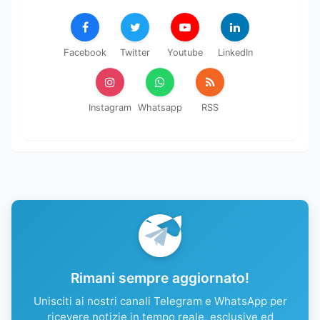
Facebook
Twitter
Youtube
LinkedIn
Instagram
Whatsapp
RSS
Rimani sempre aggiornato!
Unisciti ai nostri canali Telegram e WhatsApp per
ricevere notizie in tempo reale, esclusive ed