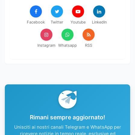
Facebook
Twitter
Youtube
LinkedIn
Instagram
Whatsapp
RSS
Rimani sempre aggiornato!
Unisciti ai nostri canali Telegram e WhatsApp per
ricevere notizie in tempo reale, esclusive ed