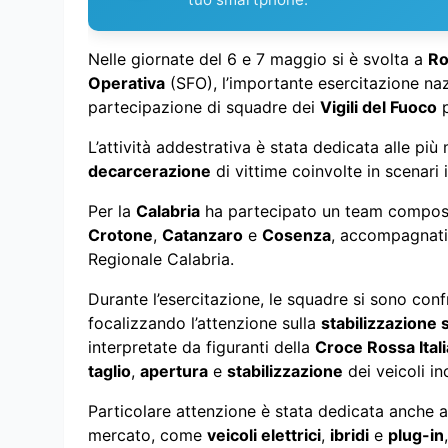
Nelle giornate del 6 e 7 maggio si è svolta a
Ro
Operativa
(SFO), l’importante esercitazione naz
partecipazione di squadre dei
Vigili del Fuoco
p
L’attività addestrativa è stata dedicata alle pi
decarcerazione
di vittime coinvolte in scenari
Per la
Calabria
ha partecipato un team compos
Crotone
,
Catanzaro
e
Cosenza
, accompagnat
Regionale Calabria.
Durante l’esercitazione, le squadre si sono conf
focalizzando l’attenzione sulla
stabilizzazione 
interpretate da figuranti della
Croce Rossa Ital
taglio
,
apertura
e
stabilizzazione
dei veicoli in
Particolare attenzione è stata dedicata anche al
mercato, come
veicoli elettrici
,
ibridi
e
plug-in