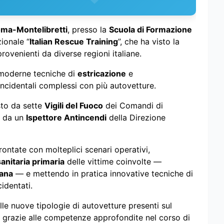
ma-Montelibretti
, presso la
Scuola di Formazione
ionale “
Italian Rescue Training
”, che ha visto la
rovenienti da diverse regioni italiane.
ù moderne tecniche di
estricazione
e
 incidentali complessi con più autovetture.
to da sette
Vigili del Fuoco
dei Comandi di
i da un
Ispettore Antincendi
della Direzione
rontate con molteplici scenari operativi,
sanitaria primaria
delle vittime coinvolte —
iana
— e mettendo in pratica innovative tecniche di
cidentati.
le nuove tipologie di autovetture presenti sul
, grazie alle competenze approfondite nel corso di