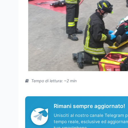
Tempo di lettura: ~2 min
Rimani sempre aggiornato!
Unisciti al nostro canale Telegram pe
tempo reale, esclusive ed aggiorna
tuo smartphone.