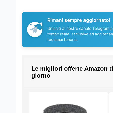
Rimani sempre aggiornato!
Unisciti al nostro canale Telegram pe
tempo reale, esclusive ed aggiorna
tuo smartphone.