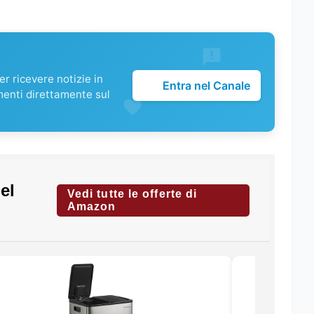
r ricevere notizie in
Entra nel Canale
menti direttamente sul