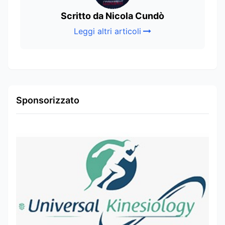
Scritto da Nicola Cundò
Leggi altri articoli
Sponsorizzato