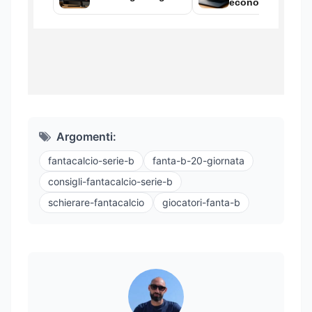
Argomenti:
fantacalcio-serie-b
fanta-b-20-giornata
consigli-fantacalcio-serie-b
schierare-fantacalcio
giocatori-fanta-b