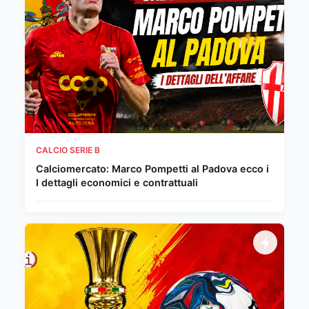
CALCIO SERIE B
Calciomercato: Marco Pompetti al Padova ecco i
I dettagli economici e contrattuali