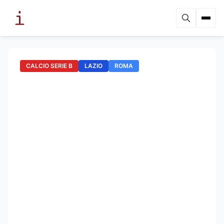
CALCIO SERIE B
LAZIO
ROMA