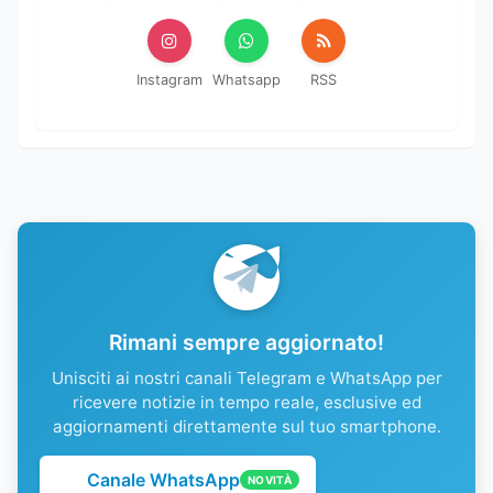
Instagram
Whatsapp
RSS
Rimani sempre aggiornato!
Unisciti ai nostri canali Telegram e WhatsApp per
ricevere notizie in tempo reale, esclusive ed
aggiornamenti direttamente sul tuo smartphone.
Canale WhatsApp
NOVITÀ