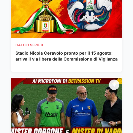
CALCIO SERIE B
Stadio Nicola Ceravolo pronto per il 15 agosto:
arriva il via libera della Commissione di Vigilanza