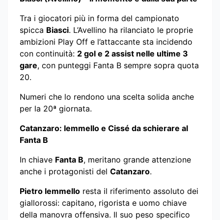
Tra i giocatori più in forma del campionato
spicca
Biasci
. L’Avellino ha rilanciato le proprie
ambizioni Play Off e l’attaccante sta incidendo
con continuità:
2 gol e 2 assist nelle ultime 3
gare
, con punteggi Fanta B sempre sopra quota
20.
Numeri che lo rendono una scelta solida anche
per la 20ª giornata.
Catanzaro: Iemmello e Cissé da schierare al
Fanta B
In chiave
Fanta B
, meritano grande attenzione
anche i protagonisti del
Catanzaro
.
Pietro Iemmello
resta il riferimento assoluto dei
giallorossi: capitano, rigorista e uomo chiave
della manovra offensiva. Il suo peso specifico