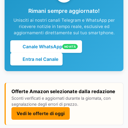
Rimani sempre aggiornato!
Unisciti ai nostri canali Telegram e WhatsApp per
ricevere notizie in tempo reale, esclusive ed
aggiornamenti direttamente sul tuo smartphone.
Canale WhatsApp
NOVITÀ
Entra nel Canale
Offerte Amazon selezionate dalla redazione
Sconti verificati e aggiornati durante la giornata, con
segnalazione degli errori di prezzo.
Vedi le offerte di oggi