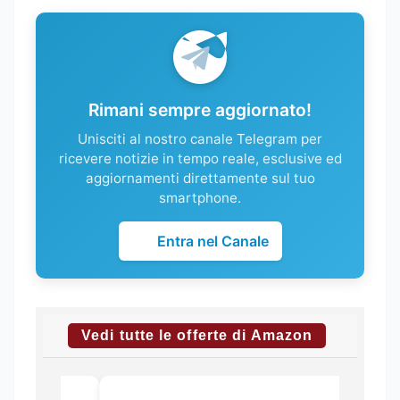
Rimani sempre aggiornato!
Unisciti al nostro canale Telegram per
ricevere notizie in tempo reale, esclusive ed
aggiornamenti direttamente sul tuo
smartphone.
Entra nel Canale