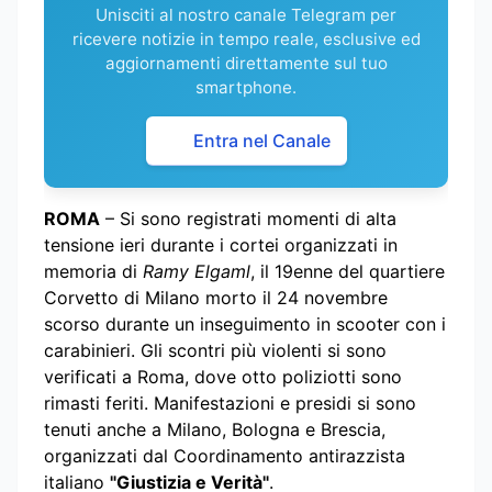
Unisciti al nostro canale Telegram per
ricevere notizie in tempo reale, esclusive ed
aggiornamenti direttamente sul tuo
smartphone.
Entra nel Canale
ROMA
– Si sono registrati momenti di alta
tensione ieri durante i cortei organizzati in
memoria di
Ramy Elgaml
, il 19enne del quartiere
Corvetto di Milano morto il 24 novembre
scorso durante un inseguimento in scooter con i
carabinieri. Gli scontri più violenti si sono
verificati a Roma, dove otto poliziotti sono
rimasti feriti. Manifestazioni e presidi si sono
tenuti anche a Milano, Bologna e Brescia,
organizzati dal Coordinamento antirazzista
italiano
"Giustizia e Verità"
.